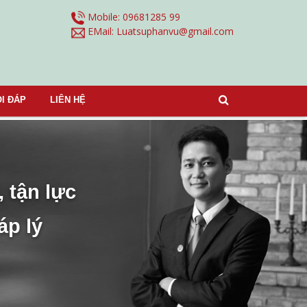
Mobile: 09681285 99
EMail:
Luatsuphanvu@gmail.com
I ĐÁP
LIÊN HỆ
, tận lực
áp lý