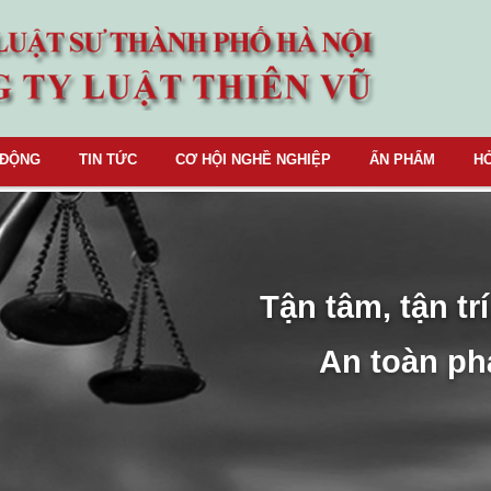
 ĐỘNG
TIN TỨC
CƠ HỘI NGHỀ NGHIỆP
ẤN PHẨM
HỎ
Tận tâm, tận trí
An toàn ph