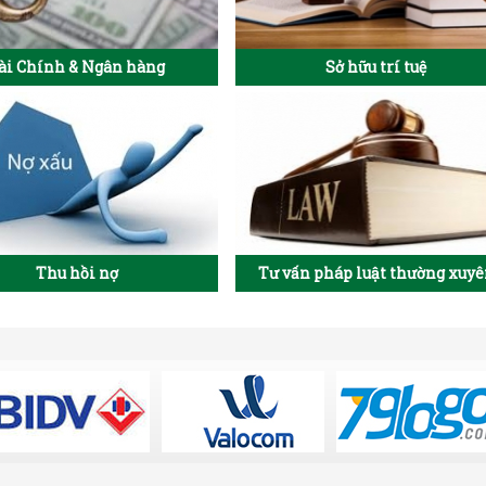
ài Chính & Ngân hàng
Sở hữu trí tuệ
Thu hồi nợ
Tư vấn pháp luật thường xuy