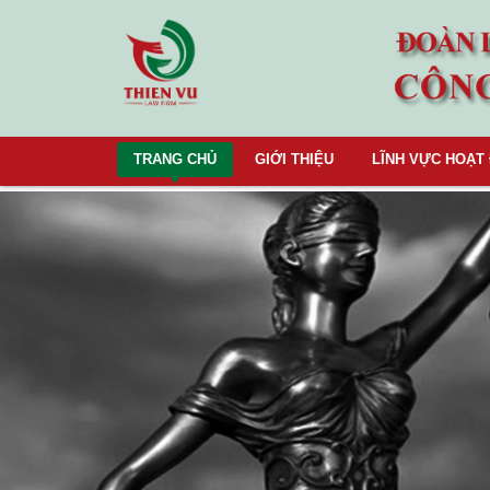
TRANG CHỦ
GIỚI THIỆU
LĨNH VỰC HOẠT