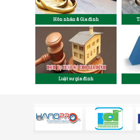
Hôn nhân & Gia đình
T
Luật sư gia đình