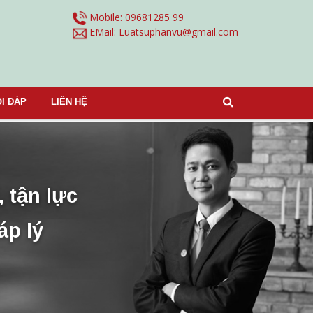
Mobile: 09681285 99
EMail:
Luatsuphanvu@gmail.com
I ĐÁP
LIÊN HỆ
, tận lực
áp lý