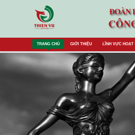
TRANG CHỦ
GIỚI THIỆU
LĨNH VỰC HOẠT