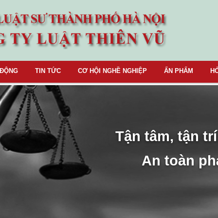
 ĐỘNG
TIN TỨC
CƠ HỘI NGHỀ NGHIỆP
ẤN PHẨM
HỎ
Tận tâm, tận trí
An toàn ph