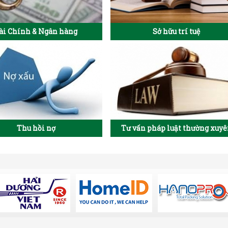
ài Chính & Ngân hàng
Sở hữu trí tuệ
Thu hồi nợ
Tư vấn pháp luật thường xuy