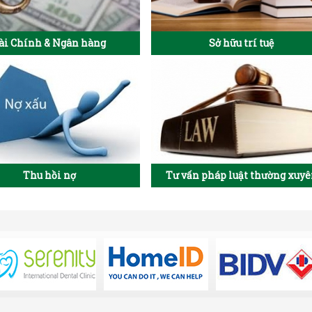
ài Chính & Ngân hàng
Sở hữu trí tuệ
Thu hồi nợ
Tư vấn pháp luật thường xuy