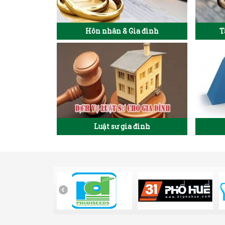
Hôn nhân & Gia đình
T
Luật sư gia đình