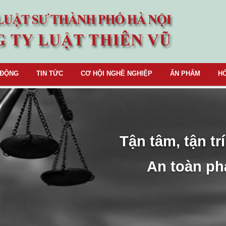
 ĐỘNG
TIN TỨC
CƠ HỘI NGHỀ NGHIỆP
ẤN PHẨM
HỎ
Tận tâm, tận trí
An toàn ph