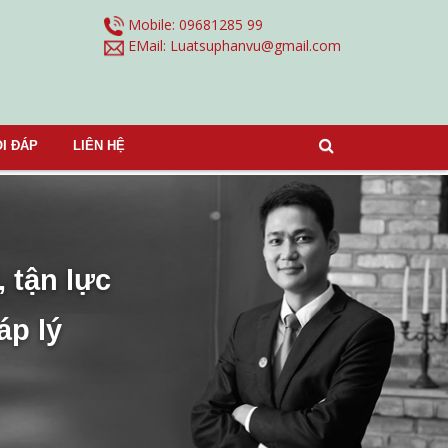
Mobile: 09681285 99
EMail:
Luatsuphanvu@gmail.com
I ĐÁP
LIÊN HỆ
, tận lực
áp lý