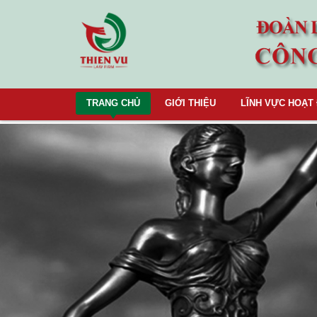
TRANG CHỦ
GIỚI THIỆU
LĨNH VỰC HOẠT