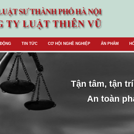
 ĐỘNG
TIN TỨC
CƠ HỘI NGHỀ NGHIỆP
ẤN PHẨM
HỎ
Tận tâm, tận trí
An toàn ph