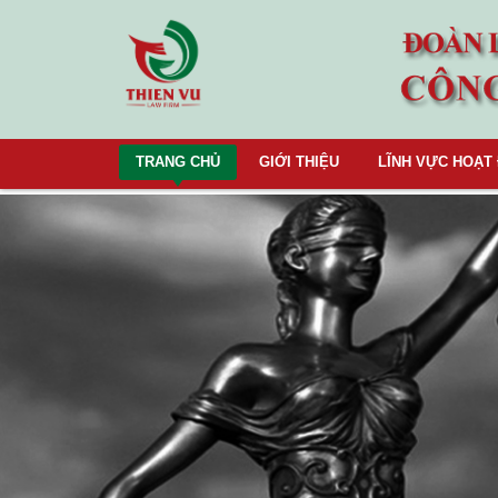
TRANG CHỦ
GIỚI THIỆU
LĨNH VỰC HOẠT