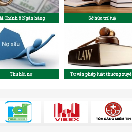
ài Chính & Ngân hàng
Sở hữu trí tuệ
Thu hồi nợ
Tư vấn pháp luật thường xuy