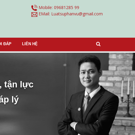
Mobile: 09681285 99
EMail:
Luatsuphanvu@gmail.com
I ĐÁP
LIÊN HỆ
, tận lực
áp lý