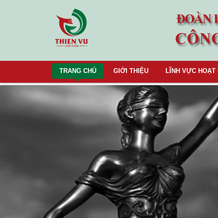
TRANG CHỦ
GIỚI THIỆU
LĨNH VỰC HOẠT