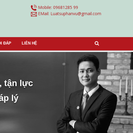
Mobile: 09681285 99
EMail:
Luatsuphanvu@gmail.com
I ĐÁP
LIÊN HỆ
, tận lực
áp lý