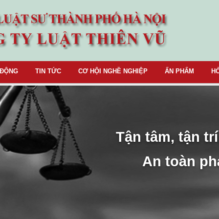
 ĐỘNG
TIN TỨC
CƠ HỘI NGHỀ NGHIỆP
ẤN PHẨM
HỎ
Tận tâm, tận trí
An toàn ph