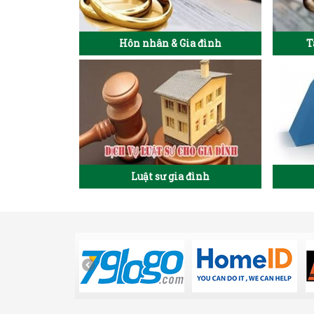
Hôn nhân & Gia đình
T
Luật sư gia đình