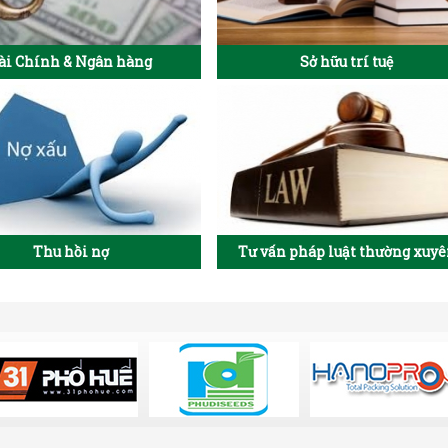
ài Chính & Ngân hàng
Sở hữu trí tuệ
Thu hồi nợ
Tư vấn pháp luật thường xuy