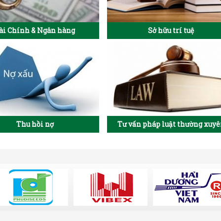
ài Chính & Ngân hàng
Sở hữu trí tuệ
Thu hồi nợ
Tư vấn pháp luật thường xuy