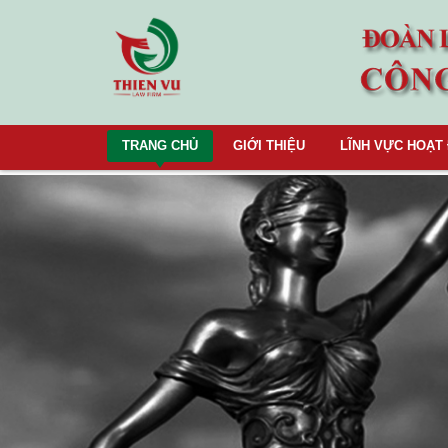
TRANG CHỦ
GIỚI THIỆU
LĨNH VỰC HOẠT