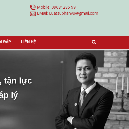
Mobile: 09681285 99
EMail:
Luatsuphanvu@gmail.com
I ĐÁP
LIÊN HỆ
, tận lực
áp lý