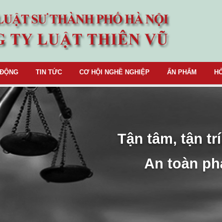
 ĐỘNG
TIN TỨC
CƠ HỘI NGHỀ NGHIỆP
ẤN PHẨM
HỎ
Tận tâm, tận trí
An toàn ph