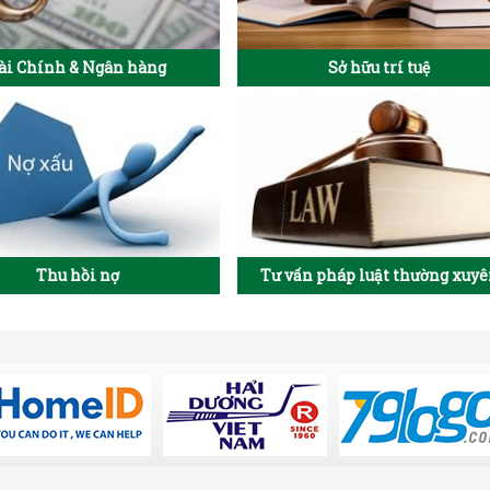
ài Chính & Ngân hàng
Sở hữu trí tuệ
Thu hồi nợ
Tư vấn pháp luật thường xuy