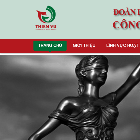
TRANG CHỦ
GIỚI THIỆU
LĨNH VỰC HOẠT