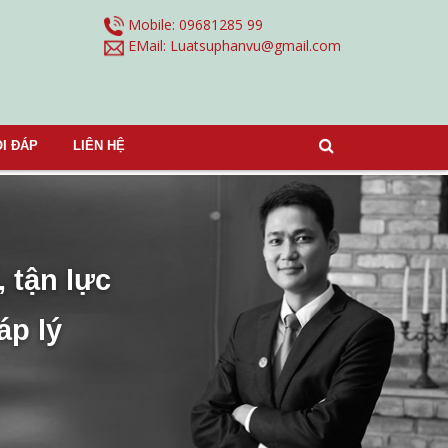
Mobile: 09681285 99
EMail:
Luatsuphanvu@gmail.com
I ĐÁP
LIÊN HỆ
, tận lực
áp lý