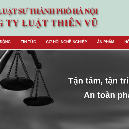
 ĐỘNG
TIN TỨC
CƠ HỘI NGHỀ NGHIỆP
ẤN PHẨM
HỎ
Tận tâm, tận trí
An toàn ph