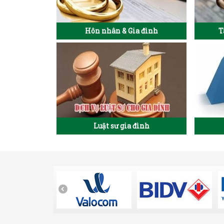
Hôn nhân & Gia đình
T
Luật sư gia đình