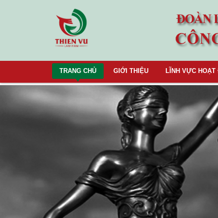
TRANG CHỦ
GIỚI THIỆU
LĨNH VỰC HOẠT