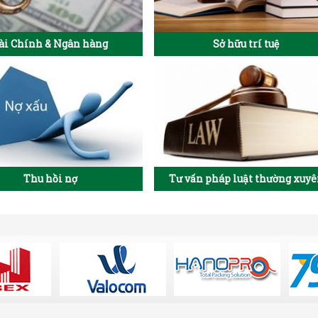
ài Chính & Ngân hàng
Sở hữu trí tuệ
Thu hồi nợ
Tư vấn pháp luật thường xuy