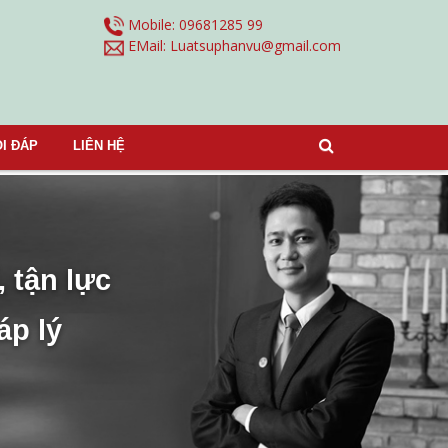
Mobile: 09681285 99
EMail:
Luatsuphanvu@gmail.com
I ĐÁP
LIÊN HỆ
, tận lực
áp lý