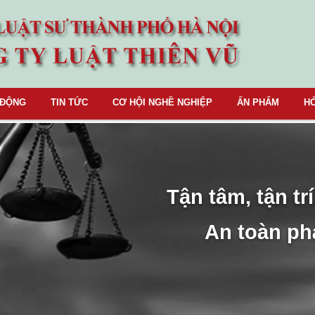
 ĐỘNG
TIN TỨC
CƠ HỘI NGHỀ NGHIỆP
ẤN PHẨM
HỎ
Tận tâm, tận trí
An toàn ph