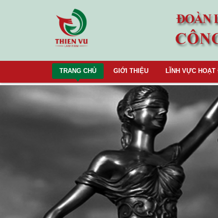
TRANG CHỦ
GIỚI THIỆU
LĨNH VỰC HOẠT