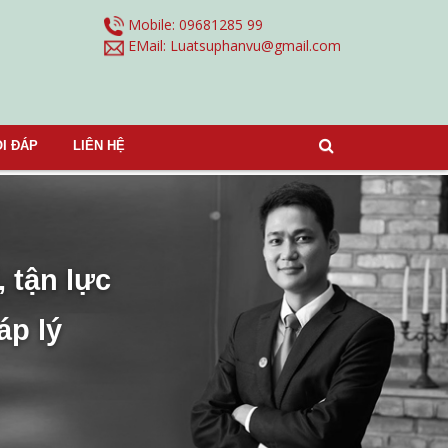
Mobile: 09681285 99
EMail:
Luatsuphanvu@gmail.com
I ĐÁP
LIÊN HỆ
, tận lực
áp lý