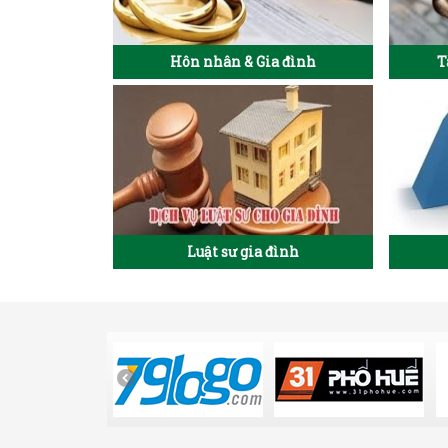
Hôn nhân & Gia đình
T
Luật sư gia đình