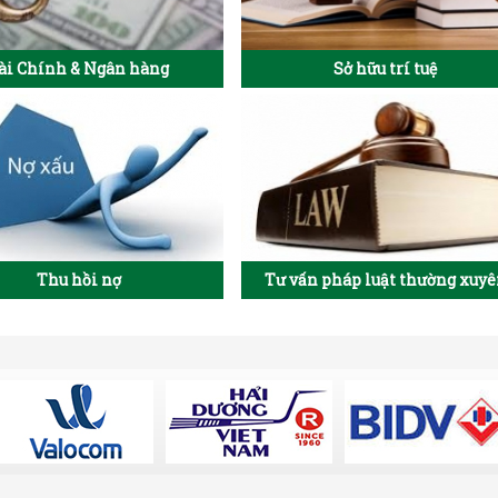
ài Chính & Ngân hàng
Sở hữu trí tuệ
Thu hồi nợ
Tư vấn pháp luật thường xuy