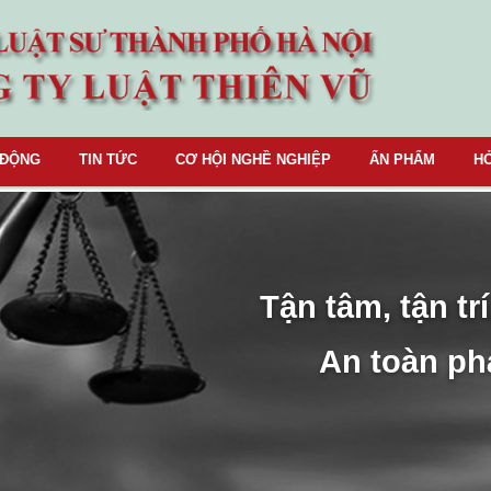
 ĐỘNG
TIN TỨC
CƠ HỘI NGHỀ NGHIỆP
ẤN PHẨM
HỎ
Tận tâm, tận trí
An toàn ph