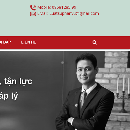
Mobile: 09681285 99
EMail:
Luatsuphanvu@gmail.com
I ĐÁP
LIÊN HỆ
, tận lực
áp lý