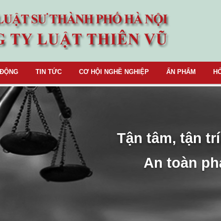
 ĐỘNG
TIN TỨC
CƠ HỘI NGHỀ NGHIỆP
ẤN PHẨM
HỎ
Tận tâm, tận trí
An toàn ph