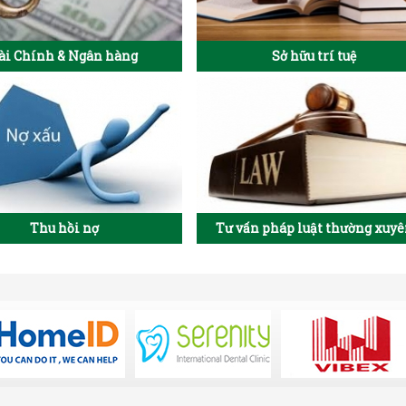
ài Chính & Ngân hàng
Sở hữu trí tuệ
Thu hồi nợ
Tư vấn pháp luật thường xuy