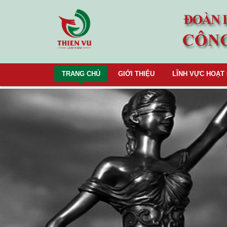
TRANG CHỦ
GIỚI THIỆU
LĨNH VỰC HOẠT