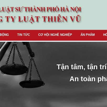
 ĐỘNG
TIN TỨC
CƠ HỘI NGHỀ NGHIỆP
ẤN PHẨM
HỎ
Tận tâm, tận trí
An toàn ph