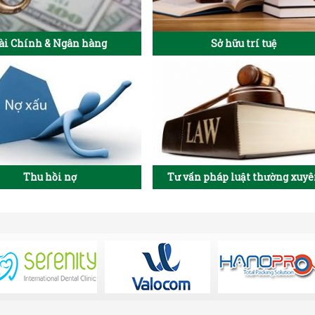
ài Chính & Ngân hàng
Sở hữu trí tuệ
Thu hồi nợ
Tư vấn pháp luật thường xuy