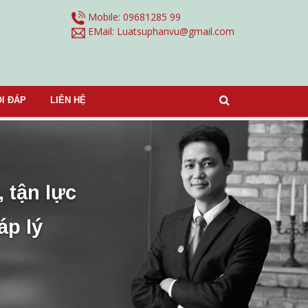
Mobile: 09681285 99
EMail:
Luatsuphanvu@gmail.com
I ĐÁP
LIÊN HỆ
, tận lực
áp lý