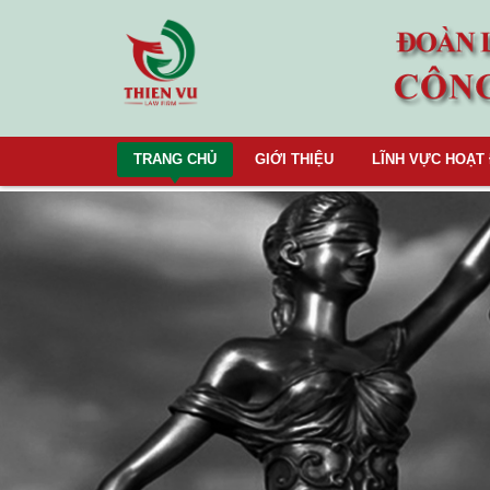
TRANG CHỦ
GIỚI THIỆU
LĨNH VỰC HOẠT